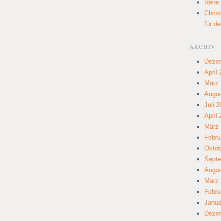
Rene
Chris
für d
ARCHIV
Deze
April
März 
Augus
Juli 
April
März 
Febru
Oktob
Septe
Augus
März 
Febru
Janua
Deze