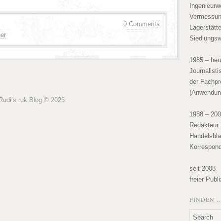
Ingenieurw
Vermessun
0 Comments
Lagerstätt
er
Siedlungsw
1985 – heu
Journalist
der Fachpr
(Anwendun
Rudi’s ruk Blog © 2026
1988 – 20
Redakteur 
Handelsbla
Korrespond
seit 2008
freier Publ
FINDEN 