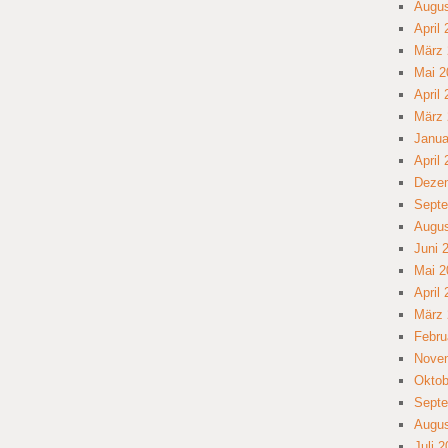
Augus
April
März 
Mai 2
April
März 
Janua
April
Deze
Septe
Augus
Juni 
Mai 2
April
März 
Febru
Nove
Oktob
Septe
Augus
Juli 2