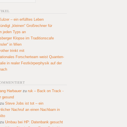
TIKEL
Kulzer – ein erfülltes Leben
ündigt „kleinen“ Großrechner für
n jeden Typs an
sberger Klopse im Traditionscafe
hsler“ in Wien
other trinkt mit
nationales Forscherteam weist Quanten-
lie in realer Festkörperphysik auf der
nach
KOMMENTIERT
ang Harbauer
zu
ruk – Back on Track -
r gesund
zu
Steve Jobs ist tot – ein
nlicher Nachruf an einen Nachbarn in
Alto
zu
Umbau bei HP: Datenbank gesucht