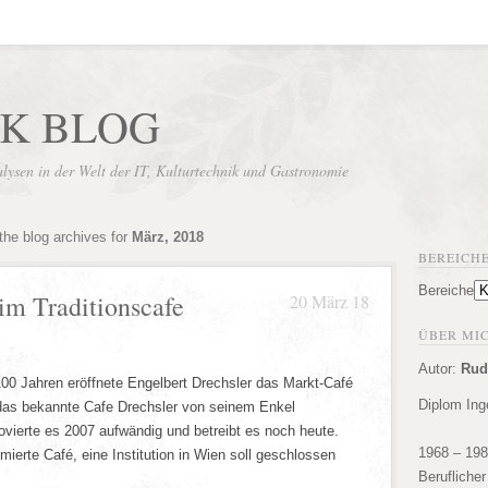
UK BLOG
sen in der Welt der IT, Kulturtechnik und Gastronomie
the blog archives for
März, 2018
BEREICH
Bereiche
im Traditionscafe
20 März 18
ÜBER MICH
Autor:
Rud
00 Jahren eröffnete Engelbert Drechsler das Markt-Café
Diplom Ing
 das bekannte Cafe Drechsler von seinem Enkel
novierte es 2007 aufwändig und betreibt es noch heute.
1968 – 19
erte Café, eine Institution in Wien soll geschlossen
Berufliche