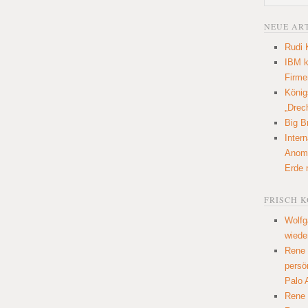
NEUE AR
Rudi 
IBM k
Firme
König
„Drec
Big Br
Inter
Anoma
Erde 
FRISCH 
Wolfg
wiede
Rene
persö
Palo 
Rene