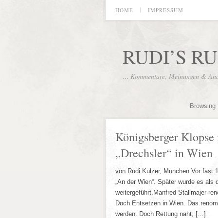
HOME
IMPRESSUM
RUDI’S R
… Kommentare, Meinungen & Analy
Browsing 
Königsberger Klopse 
„Drechsler“ in Wien
von Rudi Kulzer, München Vor fast 1
„An der Wien“. Später wurde es als
weitergeführt.Manfred Stallmajer re
Doch Entsetzen in Wien. Das renommi
werden. Doch Rettung naht, […]