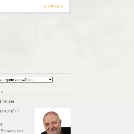
SUBSCRIBE
E
 ...
i Kulzer
enieur (FH)
84
r Schwerpunkt