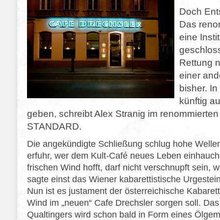
Doch Ents
Das reno
eine Insti
geschlos
Rettung na
einer an
bisher. I
künftig a
geben, schreibt Alex Stranig im renommierte
STANDARD.
Die angekündigte Schließung schlug hohe Wel
erfuhr, wer dem Kult-Café neues Leben einhauche
frischen Wind hofft, darf nicht verschnupft sein,
sagte einst das Wiener kabarettistische Urgestei
Nun ist es justament der österreichische Kabaretti
Wind im „neuen“ Cafe Drechsler sorgen soll. Das
Qualtingers wird schon bald in Form eines Ölge