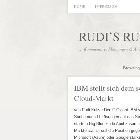
HOME
IMPRESSUM
RUDI’S R
… Kommentare, Meinungen & Analy
Browsing 
IBM stellt sich dem 
Cloud-Markt
von Rudi Kulzer Der IT-Gigant IBM 
Suche nach IT-Lösungen auf das So
startete Big Blue Ende April zusamm
Marktplatz. Er soll die Position ge
Microsoft (Azure) oder Google stärk