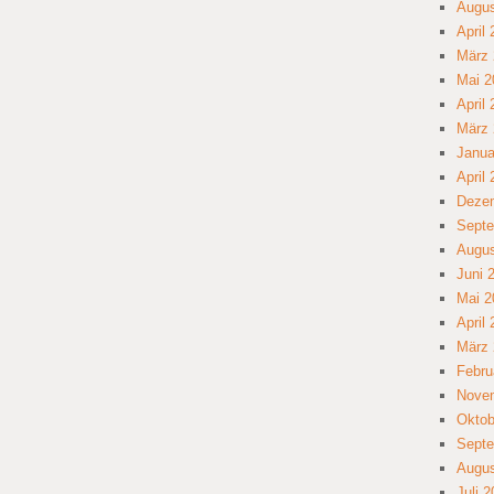
Augus
April
März 
Mai 2
April
März 
Janua
April
Deze
Septe
Augus
Juni 
Mai 2
April
März 
Febru
Nove
Oktob
Septe
Augus
Juli 2