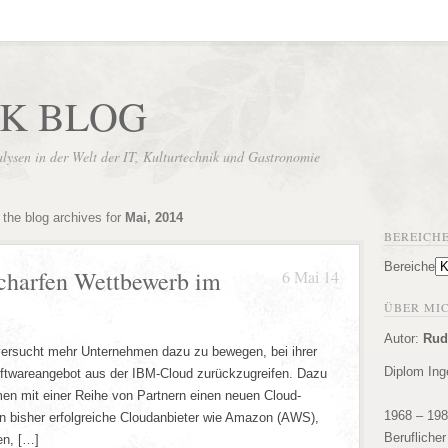
UK BLOG
sen in der Welt der IT, Kulturtechnik und Gastronomie
the blog archives for
Mai, 2014
BEREICH
Bereiche
scharfen Wettbewerb im
6 Mai 14
ÜBER MICH
Autor:
Rud
versucht mehr Unternehmen dazu zu bewegen, bei ihrer
Diplom Ing
ftwareangebot aus der IBM-Cloud zurückzugreifen. Dazu
en mit einer Reihe von Partnern einen neuen Cloud-
1968 – 19
gen bisher erfolgreiche Cloudanbieter wie Amazon (AWS),
Berufliche
en, […]