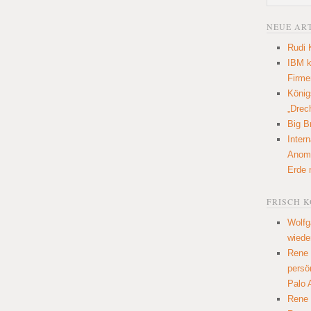
NEUE AR
Rudi 
IBM k
Firme
König
„Drec
Big Br
Inter
Anoma
Erde 
FRISCH 
Wolfg
wiede
Rene
persö
Palo 
Rene