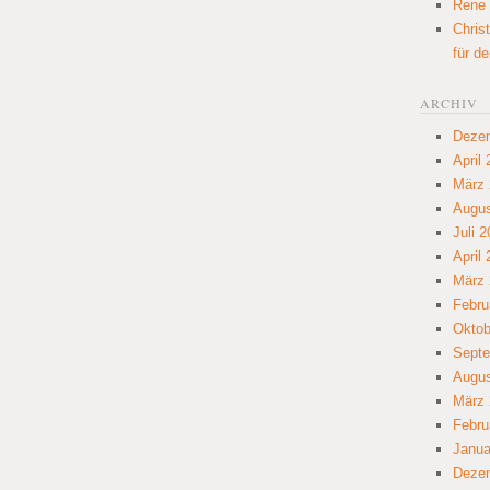
Rene
Chris
für d
ARCHIV
Deze
April
März 
Augus
Juli 
April
März 
Febru
Oktob
Septe
Augus
März 
Febru
Janua
Deze