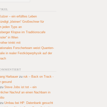
TIKEL
Kulzer – ein erfülltes Leben
ündigt „kleinen“ Großrechner für
n jeden Typs an
sberger Klopse im Traditionscafe
hsler“ in Wien
other trinkt mit
nationales Forscherteam weist Quanten-
lie in realer Festkörperphysik auf der
nach
KOMMENTIERT
ang Harbauer
zu
ruk – Back on Track -
r gesund
zu
Steve Jobs ist tot – ein
nlicher Nachruf an einen Nachbarn in
Alto
zu
Umbau bei HP: Datenbank gesucht