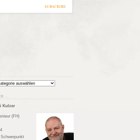
SUBSCRIBE
E
 ...
i Kulzer
enieur (FH)
84
r Schwerpunkt