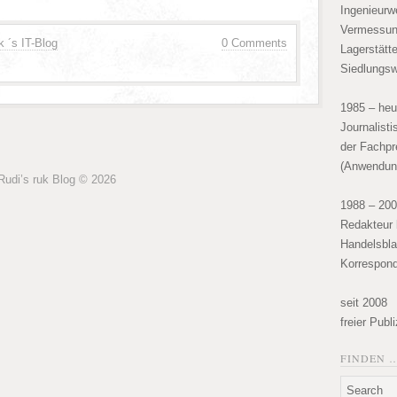
Ingenieurw
Vermessun
k ´s IT-Blog
0 Comments
Lagerstätt
Siedlungsw
1985 – heu
Journalist
der Fachpr
(Anwendun
Rudi’s ruk Blog © 2026
1988 – 20
Redakteur 
Handelsbla
Korrespond
seit 2008
freier Publ
FINDEN 