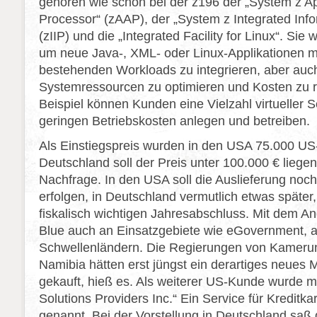
gehören wie schon bei der z196 der „System z App
Processor“ (zAAP), der „System z Integrated Inf
(zIIP) und die „Integrated Facility for Linux“. Sie
um neue Java-, XML- oder Linux-Applikationen mi
bestehenden Workloads zu integrieren, aber auc
Systemressourcen zu optimieren und Kosten zu 
Beispiel können Kunden eine Vielzahl virtueller S
geringen Betriebskosten anlegen und betreiben.
Als Einstiegspreis wurden in den USA 75.000 US-
Deutschland soll der Preis unter 100.000 € liegen
Nachfrage. In den USA soll die Auslieferung noch
erfolgen, in Deutschland vermutlich etwas später
fiskalisch wichtigen Jahresabschluss. Mit dem A
Blue auch an Einsatzgebiete wie eGovernment, a
Schwellenländern. Die Regierungen von Kameru
Namibia hätten erst jüngst ein derartiges neues
gekauft, hieß es. Als weiterer US-Kunde wurde m
Solutions Providers Inc.“ Ein Service für Kreditk
genannt. Bei der Vorstellung in Deutschland saß 