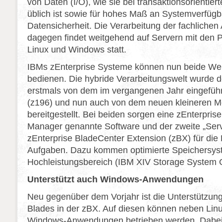
von Daten (I/O), wie sie bei transaktionsorientie
üblich ist sowie für hohes Maß an Systemverfügb
Datensicherheit. Die Verarbeitung der fachlich
dagegen findet weitgehend auf Servern mit den P
Linux und Windows statt.
IBMs zEnterprise Systeme können nun beide Welt
bedienen. Die hybride Verarbeitungswelt wurde
erstmals von dem im vergangenen Jahr eingefüh
(z196) und nun auch von dem neuen kleineren Mo
bereitgestellt. Bei beiden sorgen eine zEnterpris
Manager genannte Software und der zweite „Ser
zEnterprise BladeCenter Extension (zBX) für die
Aufgaben. Dazu kommen optimierte Speichersys
Hochleistungsbereich (IBM XIV Storage System 
Unterstützt auch Windows-Anwendungen
Neu gegenüber dem Vorjahr ist die Unterstützun
Blades in der zBX. Auf diesen können neben Linu
Windows-Anwendungen betrieben werden. Dabei 