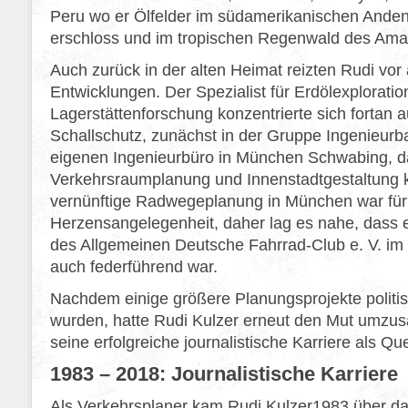
Peru wo er Ölfelder im südamerikanischen Anden
erschloss und im tropischen Regenwald des Ama
Auch zurück in der alten Heimat reizten Rudi vor
Entwicklungen. Der Spezialist für Erdölexploratio
Lagerstättenforschung konzentrierte sich fortan 
Schallschutz, zunächst in der Gruppe Ingenieur
eigenen Ingenieurbüro in München Schwabing, da
Verkehrsraumplanung und Innenstadtgestaltung k
vernünftige Radwegeplanung in München war für 
Herzensangelegenheit, daher lag es nahe, dass 
des Allgemeinen Deutsche Fahrrad-Club e. V. i
auch federführend war.
Nachdem einige größere Planungsprojekte politis
wurden, hatte Rudi Kulzer erneut den Mut umzus
seine erfolgreiche journalistische Karriere als Que
1983 – 2018: Journalistische Karriere
Als Verkehrsplaner kam Rudi Kulzer1983 über d