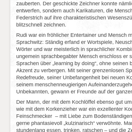
zauberten. Der geschickte Zeichner konnte nämli
entwerfen, sondern auch Karikaturen, die Mensc
Federstrich auf ihre charakteristischen Wesenszü
blitzschnell zeichnen.
Rudi war ein fröhlicher Entertainer und Mensch 
Sprachwitz: Ständig erfand er Wortspiele, Neus
Wörter und war meisterlich in sprachlicher Kombin
ungemein sprachbegabter Mensch erschloss er s
Sprachen über „learning by doing“, ohne seinen 
Akzent zu verbergen. Mit seiner grenzenlosen S
Redefreude, seiner Unbefangenheit bei neuen K
seinem menschenneugierigen Aufeinanderzugeh
Unbekannten, gewann er Freunde auf der ganzen
Der Mann, der mit dem Kochlöffel ebenso gut u
wie mit dem Korkenzieher war ein exzellenter Ko
Feinschmecker – mit Liebe zum Bodenständigen,
gerne phantasievoll „kulzinarisch“ verwöhnte. Ma
stundenlang essen, trinken, ratschen ‒ und die Ze