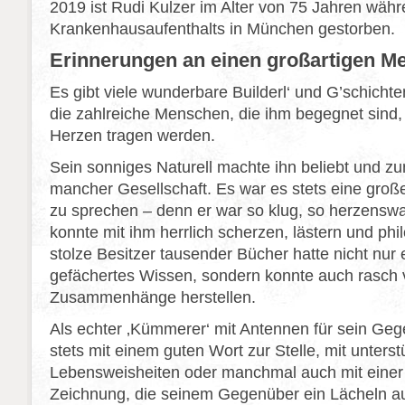
2019 ist Rudi Kulzer im Alter von 75 Jahren wäh
Krankenhausaufenthalts in München gestorben.
Erinnerungen an einen großartigen M
Es gibt viele wunderbare Builderl‘ und G’schicht
die zahlreiche Menschen, die ihm begegnet sind, 
Herzen tragen werden.
Sein sonniges Naturell machte ihn beliebt und zu
mancher Gesellschaft. Es war es stets eine groß
zu sprechen – denn er war so klug, so herzens
konnte mit ihm herrlich scherzen, lästern und phi
stolze Besitzer tausender Bücher hatte nicht nur 
gefächertes Wissen, sondern konnte auch rasch 
Zusammenhänge herstellen.
Als echter ‚Kümmerer‘ mit Antennen für sein Ge
stets mit einem guten Wort zur Stelle, mit unters
Lebensweisheiten oder manchmal auch mit einer
Zeichnung, die seinem Gegenüber ein Lächeln au