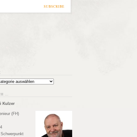
SUBSCRIBE
E
 ...
i Kulzer
enieur (FH)
84
r Schwerpunkt