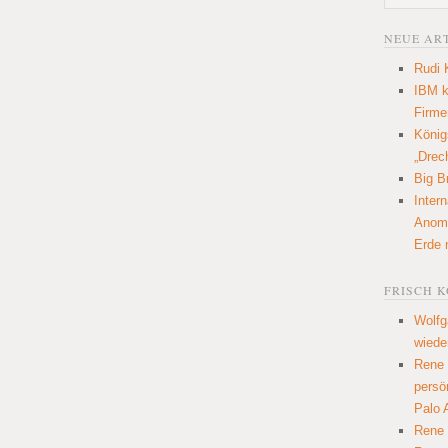
NEUE AR
Rudi 
IBM k
Firme
König
„Drec
Big Br
Inter
Anoma
Erde 
FRISCH 
Wolfg
wiede
Rene
persö
Palo 
Rene