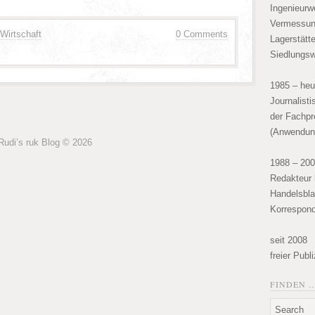
Ingenieurw
Vermessun
Wirtschaft
0 Comments
Lagerstätt
Siedlungsw
1985 – heu
Journalist
der Fachpr
(Anwendun
Rudi’s ruk Blog © 2026
1988 – 20
Redakteur 
Handelsbla
Korrespond
seit 2008
freier Publ
FINDEN 