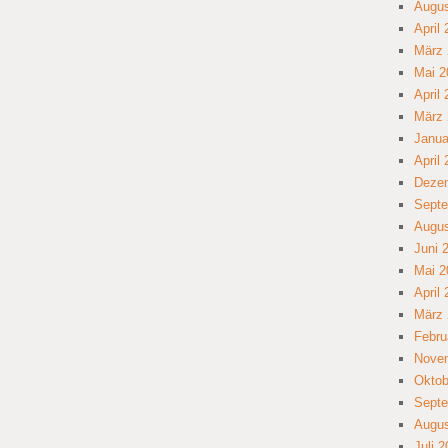
Augus
April
März 
Mai 2
April
März 
Janua
April
Deze
Septe
Augus
Juni 
Mai 2
April
März 
Febru
Nove
Oktob
Septe
Augus
Juli 2