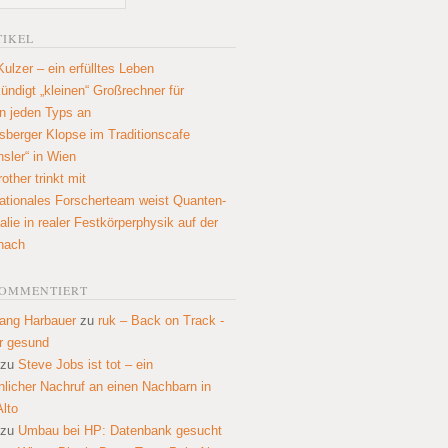
TIKEL
Kulzer – ein erfülltes Leben
ündigt „kleinen“ Großrechner für
n jeden Typs an
sberger Klopse im Traditionscafe
hsler“ in Wien
other trinkt mit
nationales Forscherteam weist Quanten-
lie in realer Festkörperphysik auf der
nach
KOMMENTIERT
ang Harbauer
zu
ruk – Back on Track -
r gesund
zu
Steve Jobs ist tot – ein
nlicher Nachruf an einen Nachbarn in
Alto
zu
Umbau bei HP: Datenbank gesucht