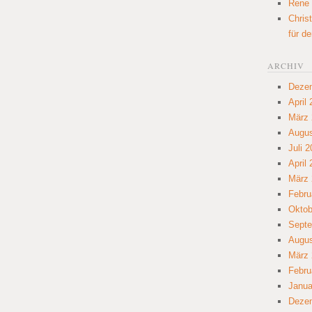
Rene
Chris
für d
ARCHIV
Deze
April
März 
Augus
Juli 
April
März 
Febru
Oktob
Septe
Augus
März 
Febru
Janua
Deze