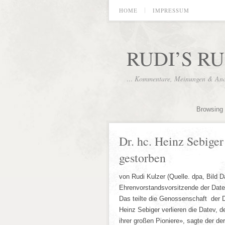
HOME
IMPRESSUM
RUDI’S R
… Kommentare, Meinungen & Analy
Browsing 
Dr. hc. Heinz Sebiger
gestorben
von Rudi Kulzer (Quelle. dpa, Bild 
Ehrenvorstandsvorsitzende der Datev
Das teilte die Genossenschaft der D
Heinz Sebiger verlieren die Datev, 
ihrer großen Pioniere», sagte der de