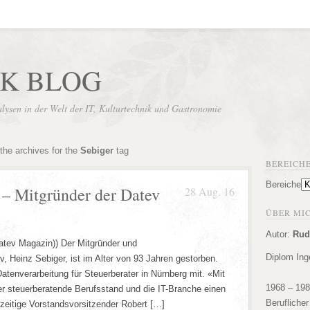
UK BLOG
sen in der Welt der IT, Kulturtechnik und Gastronomie
the archives for the
Sebiger
tag
BEREICH
Bereiche
 – Mitgründer der Datev
28 Aug. 16
ÜBER MICH
Autor:
Rud
Datev Magazin)) Der Mitgründer und
Diplom Ing
, Heinz Sebiger, ist im Alter von 93 Jahren gestorben.
atenverarbeitung für Steuerberater in Nürnberg mit. «Mit
1968 – 19
der steuerberatende Berufsstand und die IT-Branche einen
Berufliche
rzeitige Vorstandsvorsitzender Robert […]