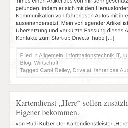
Times einen Artikel des von mir sehr geschät
gefunden, indem er sich mit den Herausforde
Kommunikation von fahrerlosen Autos mit ih
auseinandersetzt. Mein vorliegender Artikel is
Übersetzung und verkürzte Fassung dieses Art
Kontakte zum Start-up Drive.ai habe […]
Filed in
Allgemein
,
Informationstechnik IT
,
ru
Blog
,
Wirtschaft
Tagged
Carol Reiley
,
Drive.ai
,
fahrerlose Au
Kartendienst „Here“ sollen zusätzl
Eigener bekommen.
von Rudi Kulzer Der Kartendienstleister „Here“