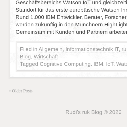
Geschäftsbereichs Watson IoT und gleichzeit
Standort für das erste europäische Watson In
Rund 1.000 IBM Entwickler, Berater, Forsche
werden zukünftig in den Münchnern HighLight 
Gemeinsam mit Kunden und Partnern arbeiten
Filed in
Allgemein
,
Informationstechnik IT
,
ru
Blog
,
Wirtschaft
Tagged
Cognitive Computing
,
IBM
,
IoT
,
Wat
« Older Posts
Rudi’s ruk Blog © 2026