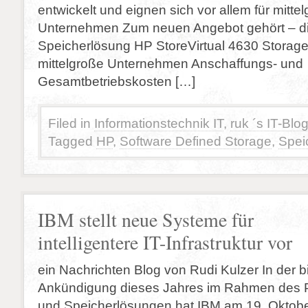
entwickelt und eignen sich vor allem für mitte
Unternehmen Zum neuen Angebot gehört – di
Speicherlösung HP StoreVirtual 4630 Storage,
mittelgroße Unternehmen Anschaffungs- und
Gesamtbetriebskosten […]
Filed in
Informationstechnik IT
,
ruk ´s IT-Blo
Tagged
HP
,
Software Defined Storage
,
Spei
IBM stellt neue Systeme für
intelligentere IT-Infrastruktur vor
ein Nachrichten Blog von Rudi Kulzer In der b
Ankündigung dieses Jahres im Rahmen des Po
und Speicherlösungen hat IBM am 19. Oktobe