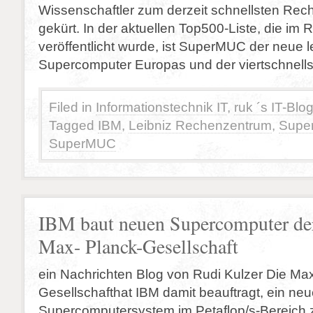
Wissenschaftler zum derzeit schnellsten Rec
gekürt. In der aktuellen Top500-Liste, die im
veröffentlicht wurde, ist SuperMUC der neue l
Supercomputer Europas und der viertschnellst
Filed in
Informationstechnik IT
,
ruk ´s IT-Blo
Tagged
IBM
,
Leibniz Rechenzentrum
,
Supe
SuperMUC
IBM baut neuen Supercomputer de
Max- Planck-Gesellschaft
ein Nachrichten Blog von Rudi Kulzer Die Ma
Gesellschafthat IBM damit beauftragt, ein ne
Supercomputersystem im Petaflop/s-Bereich z