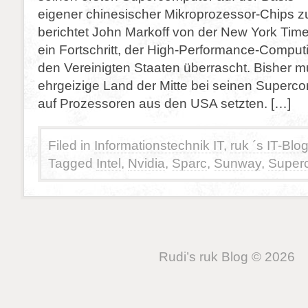
eigener chinesischer Mikroprozessor-Chips zu
berichtet John Markoff von der New York Time
ein Fortschritt, der High-Performance-Computi
den Vereinigten Staaten überrascht. Bisher 
ehrgeizige Land der Mitte bei seinen Superc
auf Prozessoren aus den USA setzten. […]
Filed in
Informationstechnik IT
,
ruk ´s IT-Blo
Tagged
Intel
,
Nvidia
,
Sparc
,
Sunway
,
Super
Rudi’s ruk Blog © 2026